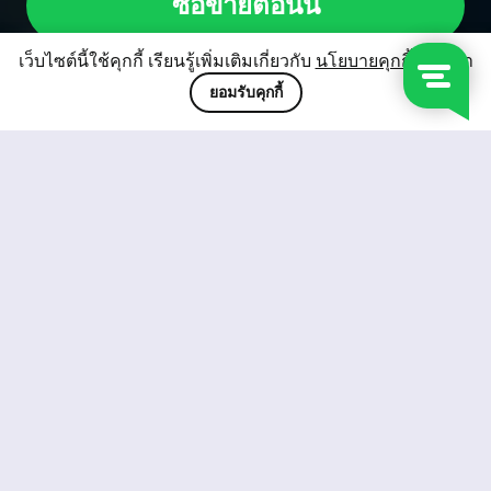
ซื้อขายตอนนี้
เว็บไซต์นี้ใช้คุกกี้ เรียนรู้เพิ่มเติมเกี่ยวกับ
นโยบายคุกกี้
ของเรา
ยอมรับคุกกี้
สกุลเงิน
คู่สกุลเงินกว่า 30 คู่ รวมถึงสกุลเงินยอดนิยม
เช่น USD, GBP, EUR, JPY, AUD, NZD และอื่น
ๆ สเปรดเริ่มต้นที่ 0/0 pips