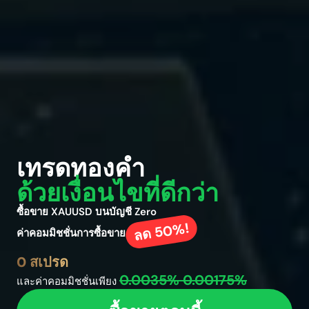
เทรดทองคำ
ัตโนมัติ
ด้วยเงื่อนไขที่ดีกว่า
การถอนเงิน
ตลอด 24/7
ความแม่นยำ
ซื้อขาย XAUUSD บนบัญชี Zero
ลด 50%!
2008
ค่าคอมมิชชั่นการซื้อขาย
การดำเนินการที่รวดเร็ว
0 สเปรด
หลากหลายตลาด
0.0035%
0.00175%
และค่าคอมมิชชั่นเพียง