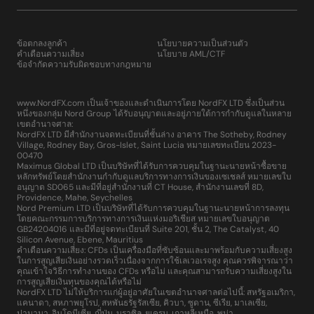
ข้อตกลงลูกค้า
นโยบายความเป็นส่วนตัว
คำเตือนความเสี่ยง
นโยบาย AML/CTF
ข้อจำกัดความรับผิดชอบทางกฎหมาย
www.NordFX.com เป็นเจ้าของและดำเนินการโดย NordFX LTD ซึ่งเป็นส่วน
หนึ่งของกลุ่ม Nord Group ได้รับอนุญาตและอยู่ภายใต้การกำกับดูแลในหลาย
เขตอำนาจศาล:
NordFX LTD มีสำนักงานจดทะเบียนที่ชั้นล่าง อาคาร The Sotheby, Rodney
Village, Rodney Bay, Gros-Islet, Saint Lucia หมายเลขทะเบียน 2023-
00470
Maximus Global LTD เป็นบริษัทที่ได้รับการควบคุมในฐานะนายหน้าซื้อขาย
หลักทรัพย์โดยสำนักงานกำกับดูแลบริการทางการเงินของเซเชลส์ หมายเลขใบ
อนุญาต SD065 และมีที่อยู่สำนักงานที่ CT House, สำนักงานเลขที่ 8D,
Providence, Mahe, Seychelles
Nord Premium LTD เป็นบริษัทที่ได้รับการควบคุมในฐานะนายหน้าการลงทุน
โดยคณะกรรมการบริการทางการเงินแห่งมอริเชียส หมายเลขใบอนุญาต
GB24204016 และมีที่อยู่จดทะเบียนที่ Suite 201, ชั้น 2, The Catalyst, 40
Silicon Avenue, Ebene, Mauritius
คำเตือนความเสี่ยง: CFDs เป็นเครื่องมือที่ซับซ้อนและมาพร้อมกับความเสี่ยงสูง
ในการสูญเสียเงินอย่างรวดเร็วเนื่องจากการใช้เลเวอเรจสูง คุณควรพิจารณาว่า
คุณเข้าใจวิธีการทำงานของ CFDs หรือไม่ และคุณสามารถรับความเสี่ยงสูงใน
การสูญเสียเงินทุนของคุณได้หรือไม่
NordFX LTD ไม่ให้บริการแก่ผู้อยู่อาศัยในเขตอำนาจศาลต่อไปนี้: สหรัฐอเมริกา,
แคนาดา, สหภาพยุโรป, สหพันธรัฐรัสเซีย, คิวบา, ซูดาน, ซีเรีย, มาเลเซีย,
ปานามา, อินโดนีเซีย, ญี่ปุ่น, บราซิล, ยูเครน, เกาหลีเหนือ, พม่า