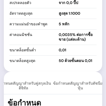
สเปรดลอยตัว
จาก 0,0 ปิ๊ป
จา
อัตราทดสูงสุด
สูงสุด 1:1000
ด
ความแม่นยำของคำพูด
5 หลัก
ด
ค่าคอมมิชชั่น
0,0035% ต่อการซื้อ
0
ขาย (แต่ละด้าน)
ขนาดล็อตขั้นต่ำ
0,01
ด
ขนาดล็อตสูงสุด
50 ด้วยขั้นตอน 0,01
ด
อกำหนดสัญญาสำหรับคู่สกุลเงิน
ข้อกำหนดสัญญาสำหรับดัชนีแล
ดิจิทัล
หุ้น
ข้อกำหนด