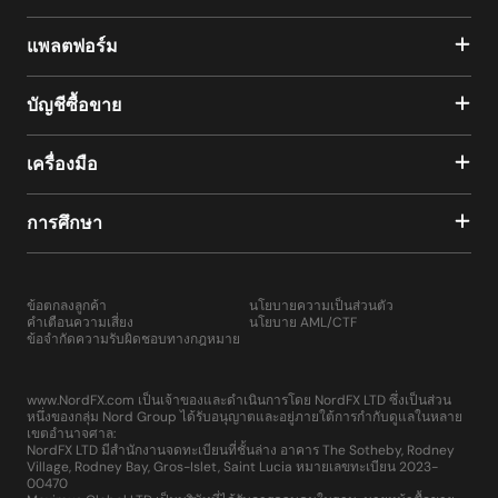
แพลตฟอร์ม
บัญชีซื้อขาย
เครื่องมือ
การศึกษา
ข้อตกลงลูกค้า
นโยบายความเป็นส่วนตัว
คำเตือนความเสี่ยง
นโยบาย AML/CTF
ข้อจำกัดความรับผิดชอบทางกฎหมาย
www.NordFX.com เป็นเจ้าของและดำเนินการโดย NordFX LTD ซึ่งเป็นส่วน
หนึ่งของกลุ่ม Nord Group ได้รับอนุญาตและอยู่ภายใต้การกำกับดูแลในหลาย
เขตอำนาจศาล:
NordFX LTD มีสำนักงานจดทะเบียนที่ชั้นล่าง อาคาร The Sotheby, Rodney
Village, Rodney Bay, Gros-Islet, Saint Lucia หมายเลขทะเบียน 2023-
00470