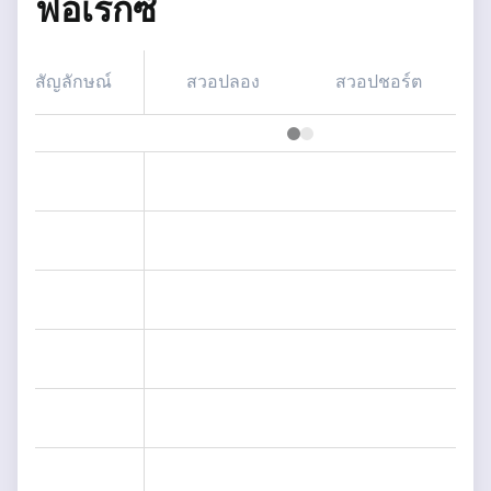
ฟอเร็กซ์
สัญลักษณ์
สวอปลอง
สวอปชอร์ต