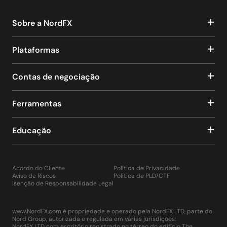
Sobre a NordFX
Plataformas
Contas de negociação
Ferramentas
Educação
Acordo do Cliente
Política de Privacidade
Aviso de Riscos
Política de PLD/CTF
Isenção de Responsabilidade Legal
www.NordFX.com é propriedade e operado pela NordFX LTD, parte do
Nord Group, autorizada e regulada em várias jurisdições:
NordFX LTD com escritório registrado no térreo do edifício The