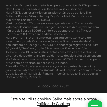
www.NordFX.com é propriedade e operado pela NordFX LTD, parte do
Nord Group, autorizada e regulada em várias jurisdições:
NordFX LTD com escritório registrado no térreo do edifício The
Sotheby, Rodney Village, Rodney Bay, Gros-Islet, Santa Lúcia, com
número de registro 2023-00470.
Maximus Global LTD, uma empresa regulada como Corretora de
Valores pela Autoridade de Serviços Financeiros das Seychelles com
número de licença SD065 e endereço operacional na CT House,
Escritório nº 8D, Providence, Mahe, Seychelles.
Nord Premium LTD, uma empresa regulada como Corretora de
Investimentos pela Comissão de Serviços Financeiros de Maurício
com número de licença GB24204016 e endereço registrado na Suite
201, Nível 2, The Catalyst, 40 Silicon Avenue, Ebene, Maurício.
Aviso de Risco: CFDs são instrumentos complexos e apresentam um
alto risco de perder dinheiro rapidamente devido à alta alavancagem.
Você deve considerar se entende como os CFDs funcionam e se pode
arcar com o alto risco de perder seus fundos.
A NordFX LTD não oferece seus serviços a residentes das seguintes
jurisdições: Estados Unidos, Canadá, União Europeia, Federação Russa,
Cuba, Sudão, Síria, Malásia, Panamá, Indonésia, Japão, Brasil, Ucrânia,
Coreia do Norte, Myanmar.
© 2008 - 2026 NordFX.
Este site utiliza cookies. Saiba mais sobre a nossa
Política de Cookies
.