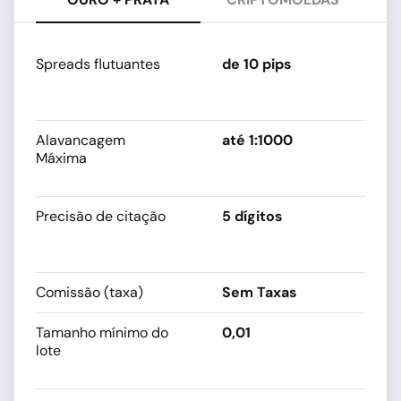
Spreads flutuantes
de 10 pips
ve
e
c
Alavancagem
até 1:1000
ve
Máxima
e
c
Precisão de citação
5 dígitos
ve
e
c
Comissão (taxa)
Sem Taxas
0
Tamanho mínimo do
0,01
ve
lote
e
c