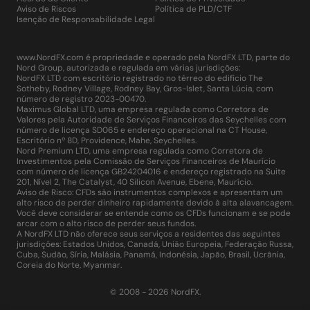
Aviso de Riscos
Política de PLD/CTF
Isenção de Responsabilidade Legal
www.NordFX.com é propriedade e operado pela NordFX LTD, parte do
Nord Group, autorizada e regulada em várias jurisdições:
NordFX LTD com escritório registrado no térreo do edifício The
Sotheby, Rodney Village, Rodney Bay, Gros-Islet, Santa Lúcia, com
número de registro 2023-00470.
Maximus Global LTD, uma empresa regulada como Corretora de
Valores pela Autoridade de Serviços Financeiros das Seychelles com
número de licença SD065 e endereço operacional na CT House,
Escritório nº 8D, Providence, Mahe, Seychelles.
Nord Premium LTD, uma empresa regulada como Corretora de
Investimentos pela Comissão de Serviços Financeiros de Maurício
com número de licença GB24204016 e endereço registrado na Suite
201, Nível 2, The Catalyst, 40 Silicon Avenue, Ebene, Maurício.
Aviso de Risco: CFDs são instrumentos complexos e apresentam um
alto risco de perder dinheiro rapidamente devido à alta alavancagem.
Você deve considerar se entende como os CFDs funcionam e se pode
arcar com o alto risco de perder seus fundos.
A NordFX LTD não oferece seus serviços a residentes das seguintes
jurisdições: Estados Unidos, Canadá, União Europeia, Federação Russa,
Cuba, Sudão, Síria, Malásia, Panamá, Indonésia, Japão, Brasil, Ucrânia,
Coreia do Norte, Myanmar.
© 2008 - 2026 NordFX.