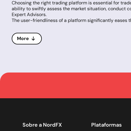
Choosing the right trading platform is essential for trad
ability to swiftly assess the market situation, conduct c
Expert Advisors.
The user-friendliness of a platform significantly eases t
to ensure the security and privacy of transactions.
NordFX provides access to MetaTrader 4 (MT4) and Meta
platforms are celebrated for their near-ideal solutions 
More
MT4 is renowned for its extensive technical analysis cap
offers exceptional opportunities for both semi-automat
transactions of other traders.
Adding MT5 to their offerings, NordFX enhances the tradi
trading strategies and execution modes. MT5 also suppor
and broader access to financial markets.
Both platforms enable efficient and reliable order proce
They also provide direct access to the MQL5.community 
use numerous services designed specifically for MetaTr
Sobre a NordFX
Plataformas