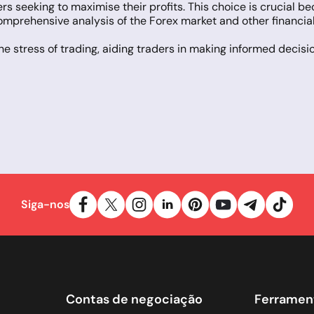
ers seeking to maximise their profits. This choice is crucial b
omprehensive analysis of the Forex market and other financial m
he stress of trading, aiding traders in making informed decisio
Trader 5 (MT5), the latter adding to the already comprehen
for online trading, acknowledged by experts and millions of t
abilities, with numerous built-in indicators and thousands of 
ic and fully automatic trading, through specialised programs
ng experience with advanced technical analysis tools, additio
ts the creation and testing of custom algorithmic trading so
ssing, the ability to track multiple open orders, and the impl
portal, a vast online platform where traders can access cruc
Siga-nos
ader users.
Contas de negociação
Ferramen