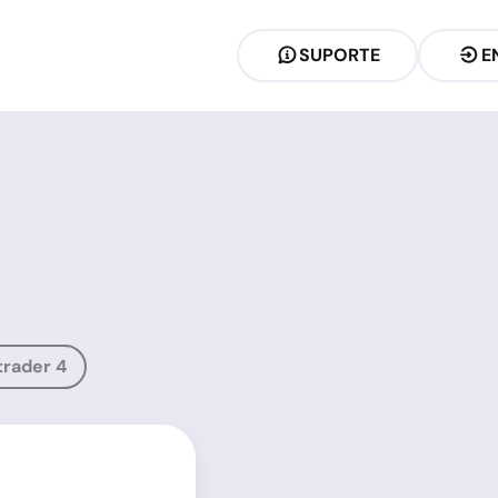
SUPORTE
E
rader 4