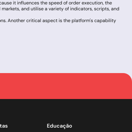
ecause it influences the speed of order execution, the
arkets, and utilise a variety of indicators, scripts, and
ns. Another critical aspect is the platform's capability
sive trading experience provided by MT4. Both
raders worldwide.
custom indicators that can be easily integrated. It
 known as robot advisors and by copying the
nal trading instruments, and greater flexibility in
ftware, much like MT4, but with added functionalities
ementation of various trading strategies simultaneously.
ial information, communicate with peers globally, and
tas
Educação