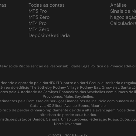
mas
Todas as contas
Análise
MT5 Pro
Sinais de 
MT5 Zero
Negociação
MT4 Pro
Calculador
MT4 Zero
Depósito/Retirada
te
Aviso de Riscos
Isenção de Responsabilidade Legal
Política de Privacidade
Pol
iedade e operado pela NordFX LTD, parte do Nord Group, autorizada e regulada
térreo do edifício The Sotheby, Rodney Village, Rodney Bay, Gros-Islet, Santa 
es pela Autoridade de Serviços Financeiros das Seychelles com número de li
Providence, Mahe, Seychelles.
imentos pela Comissão de Serviços Financeiros de Maurício com número de lic
Catalyst, 40 Silicon Avenue, Ebene, Maurício.
o risco de perder dinheiro rapidamente devido à alta alavancagem. Você dev
alto risco de perder seus fundos.
isdições: Estados Unidos, Canadá, União Europeia, Federação Russa, Cuba, Sudão
Norte, Myanmar.
© 2008 - 2026 NordFX.