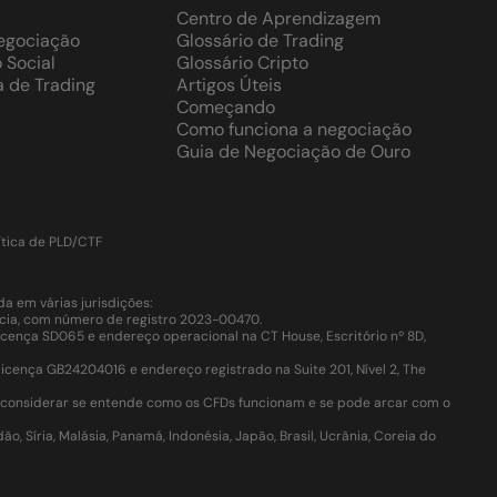
Centro de Aprendizagem
Negociação
Glossário de Trading
 Social
Glossário Cripto
a de Trading
Artigos Úteis
Começando
Como funciona a negociação
Guia de Negociação de Ouro
ítica de PLD/CTF
 em várias jurisdições:
Lúcia, com número de registro 2023-00470.
cença SD065 e endereço operacional na CT House, Escritório nº 8D,
ença GB24204016 e endereço registrado na Suite 201, Nível 2, The
e considerar se entende como os CFDs funcionam e se pode arcar com o
, Síria, Malásia, Panamá, Indonésia, Japão, Brasil, Ucrânia, Coreia do