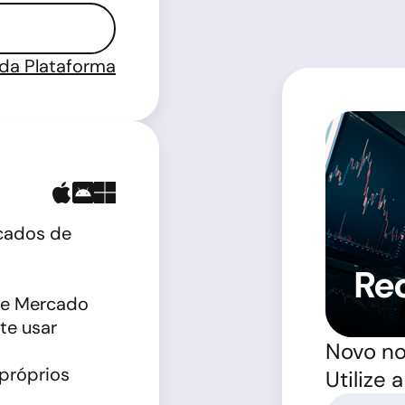
 da Plataforma
cados de
Re
de Mercado
te usar
Novo n
 próprios
Utilize 