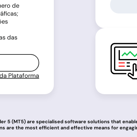
mero de
áficas;
ões
ias das
 da Plataforma
r 5 (MT5) are specialised software solutions that enabl
s are the most efficient and effective means for engagi