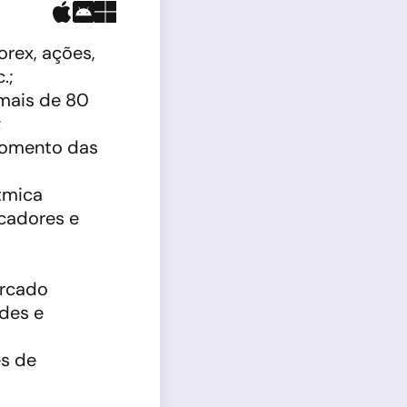
orex, ações,
.;
 mais de 80
;
momento das
tmica
icadores e
ercado
ades e
es de