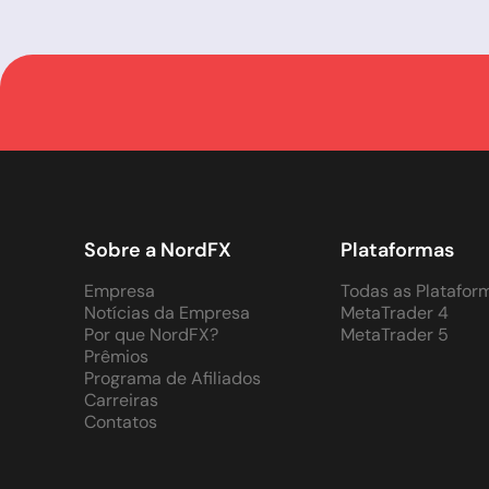
Sobre a NordFX
Plataformas
Empresa
Todas as Platafor
Notícias da Empresa
MetaTrader 4
Por que NordFX?
MetaTrader 5
Prêmios
Programa de Afiliados
Carreiras
Contatos