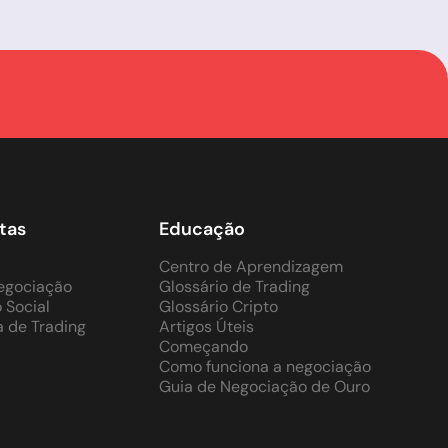
tas
Educação
Centro de Aprendizagem
Negociação
Glossário de Trading
 Social
Glossário Cripto
a de Trading
Artigos Úteis
Começando
Como funciona a negociação
Guia de Negociação de Ouro