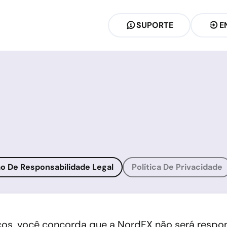
SUPORTE
E
o De Responsabilidade Legal
Política De Privacidade
erviços, você concorda que a NordFX não será resp