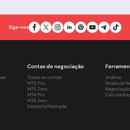
Siga-nos
Contas de negociação
Ferramen
mas
Todas as contas
Análise
MT5 Pro
Sinais de 
MT5 Zero
Negociação
MT4 Pro
Calculador
MT4 Zero
Depósito/Retirada