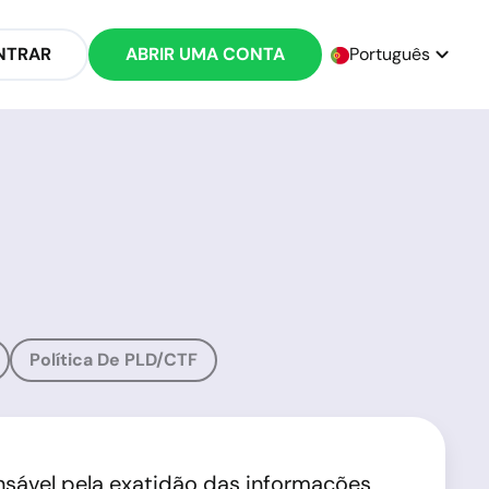
NTRAR
ABRIR UMA CONTA
Português
Política De PLD/CTF
onsável pela exatidão das informações