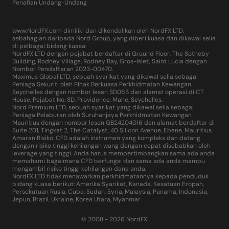
Penafian Undang-Undang
www.NordFX.com dimiliki dan dikendalikan oleh NordFX LTD,
sebahagian daripada Nord Group, yang diberi kuasa dan dikawal selia
di pelbagai bidang kuasa:
NordFX LTD dengan pejabat berdaftar di Ground Floor, The Sotheby
Building, Rodney Village, Rodney Bay, Gros-Islet, Saint Lucia dengan
Nombor Pendaftaran 2023-00470.
Maximus Global LTD, sebuah syarikat yang dikawal selia sebagai
Peniaga Sekuriti oleh Pihak Berkuasa Perkhidmatan Kewangan
Seychelles dengan nombor lesen SD065 dan alamat operasi di CT
House, Pejabat No. 8D, Providence, Mahe, Seychelles.
Nord Premium LTD, sebuah syarikat yang dikawal selia sebagai
Peniaga Pelaburan oleh Suruhanjaya Perkhidmatan Kewangan
Mauritius dengan nombor lesen GB24204016 dan alamat berdaftar di
Suite 201, Tingkat 2, The Catalyst, 40 Silicon Avenue, Ebene, Mauritius.
Amaran Risiko: CFD adalah instrumen yang kompleks dan datang
dengan risiko tinggi kehilangan wang dengan cepat disebabkan oleh
leverage yang tinggi. Anda harus mempertimbangkan sama ada anda
memahami bagaimana CFD berfungsi dan sama ada anda mampu
mengambil risiko tinggi kehilangan dana anda.
NordFX LTD tidak menawarkan perkhidmatannya kepada penduduk
bidang kuasa berikut: Amerika Syarikat, Kanada, Kesatuan Eropah,
Persekutuan Rusia, Cuba, Sudan, Syria, Malaysia, Panama, Indonesia,
Jepun, Brazil, Ukraine, Korea Utara, Myanmar.
© 2008 - 2026 NordFX.