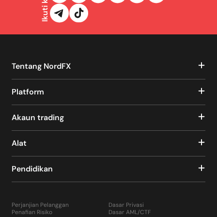
Ikuti kami
Tentang NordFX
Platform
Akaun trading
Alat
Pendidikan
Perjanjian Pelanggan
Dasar Privasi
Penafian Risiko
Dasar AML/CTF