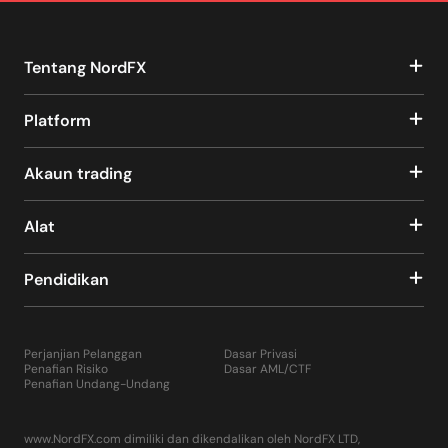
Tentang NordFX
Platform
Akaun trading
Alat
Pendidikan
Perjanjian Pelanggan
Dasar Privasi
Penafian Risiko
Dasar AML/CTF
Penafian Undang-Undang
www.NordFX.com dimiliki dan dikendalikan oleh NordFX LTD,