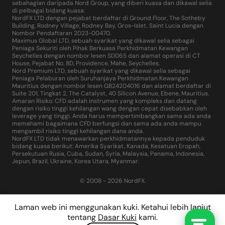
sebahagian daripada Nord Group, yang diberi kuasa dan dikawal selia
di pelbagai bidang kuasa:
NordFX LTD dengan pejabat berdaftar di Ground Floor, The Sotheby
Building, Rodney Village, Rodney Bay, Gros-Islet, Saint Lucia dengan
Nombor Pendaftaran 2023-00470.
Maximus Global LTD, sebuah syarikat yang dikawal selia sebagai
Peniaga Sekuriti oleh Pihak Berkuasa Perkhidmatan Kewangan
Seychelles dengan nombor lesen SD065 dan alamat operasi di CT
House, Pejabat No. 8D, Providence, Mahe, Seychelles.
Nord Premium LTD, sebuah syarikat yang dikawal selia sebagai
Peniaga Pelaburan oleh Suruhanjaya Perkhidmatan Kewangan
Mauritius dengan nombor lesen GB24204016 dan alamat berdaftar di
Suite 201, Tingkat 2, The Catalyst, 40 Silicon Avenue, Ebene, Mauritius.
Amaran Risiko: CFD adalah instrumen yang kompleks dan datang
dengan risiko tinggi kehilangan wang dengan cepat disebabkan oleh
leverage yang tinggi. Anda harus mempertimbangkan sama ada anda
memahami bagaimana CFD berfungsi dan sama ada anda mampu
mengambil risiko tinggi kehilangan dana anda.
NordFX LTD tidak menawarkan perkhidmatannya kepada penduduk
bidang kuasa berikut: Amerika Syarikat, Kanada, Kesatuan Eropah,
Persekutuan Rusia, Cuba, Sudan, Syria, Malaysia, Panama, Indonesia,
Jepun, Brazil, Ukraine, Korea Utara, Myanmar.
© 2008 - 2026 NordFX.
Laman web ini menggunakan kuki. Ketahui lebih lanjut
tentang
Dasar Kuki
kami.