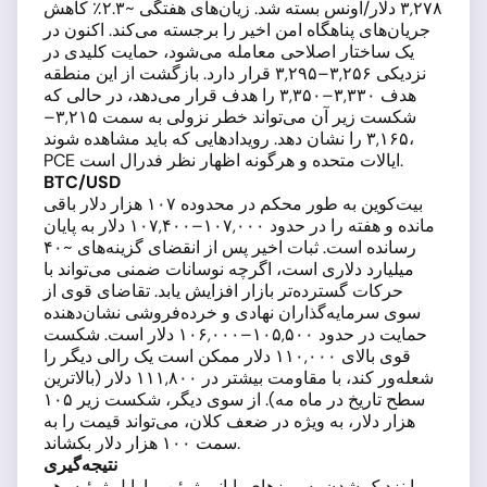
۳,۲۷۸ دلار/اونس بسته شد. زیان‌های هفتگی ~۲.۳٪ کاهش
جریان‌های پناهگاه امن اخیر را برجسته می‌کند. اکنون در
یک ساختار اصلاحی معامله می‌شود، حمایت کلیدی در
نزدیکی ۳,۲۵۶–۳,۲۹۵ قرار دارد. بازگشت از این منطقه
هدف ۳,۳۳۰–۳,۳۵۰ را هدف قرار می‌دهد، در حالی که
شکست زیر آن می‌تواند خطر نزولی به سمت ۳,۲۱۵–
۳,۱۶۵ را نشان دهد. رویدادهایی که باید مشاهده شوند،
PCE ایالات متحده و هرگونه اظهار نظر فدرال است.
BTC/USD
بیت‌کوین به طور محکم در محدوده ۱۰۷ هزار دلار باقی
مانده و هفته را در حدود ۱۰۷,۰۰۰–۱۰۷,۴۰۰ دلار به پایان
رسانده است. ثبات اخیر پس از انقضای گزینه‌های ~۴۰
میلیارد دلاری است، اگرچه نوسانات ضمنی می‌تواند با
حرکات گسترده‌تر بازار افزایش یابد. تقاضای قوی از
سوی سرمایه‌گذاران نهادی و خرده‌فروشی نشان‌دهنده
حمایت در حدود ۱۰۵,۵۰۰–۱۰۶,۰۰۰ دلار است. شکست
قوی بالای ۱۱۰,۰۰۰ دلار ممکن است یک رالی دیگر را
شعله‌ور کند، با مقاومت بیشتر در ۱۱۱,۸۰۰ دلار (بالاترین
سطح تاریخ در ماه مه). از سوی دیگر، شکست زیر ۱۰۵
هزار دلار، به ویژه در ضعف کلان، می‌تواند قیمت را به
سمت ۱۰۰ هزار دلار بکشاند.
نتیجه‌گیری
با نزدیک شدن به روزهای پایانی ژوئن و اوایل ژوئیه، هر