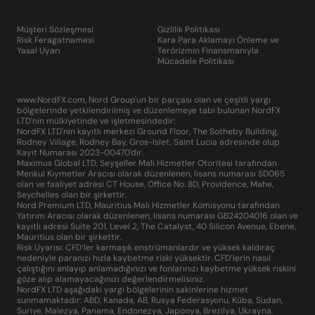
Müşteri Sözleşmesi
Gizlilik Politikası
Risk Feragatnamesi
Kara Para Aklamayı Önleme ve
Yasal Uyarı
Terörizmin Finansmanıyla
Mücadele Politikası
www.NordFX.com, Nord Group'un bir parçası olan ve çeşitli yargı
bölgelerinde yetkilendirilmiş ve düzenlemeye tabi bulunan NordFX
LTD'nin mülkiyetinde ve işletmesindedir:
NordFX LTD'nin kayıtlı merkezi Ground Floor, The Sotheby Building,
Rodney Village, Rodney Bay, Gros-Islet, Saint Lucia adresinde olup
Kayıt Numarası 2023-00470'dir.
Maximus Global LTD, Seyşeller Mali Hizmetler Otoritesi tarafından
Menkul Kıymetler Aracısı olarak düzenlenen, lisans numarası SD065
olan ve faaliyet adresi CT House, Office No. 8D, Providence, Mahe,
Seychelles olan bir şirkettir.
Nord Premium LTD, Mauritius Mali Hizmetler Komisyonu tarafından
Yatırım Aracısı olarak düzenlenen, lisans numarası GB24204016 olan ve
kayıtlı adresi Suite 201, Level 2, The Catalyst, 40 Silicon Avenue, Ebene,
Mauritius olan bir şirkettir.
Risk Uyarısı: CFD’ler karmaşık enstrümanlardır ve yüksek kaldıraç
nedeniyle paranızı hızla kaybetme riski yüksektir. CFD’lerin nasıl
çalıştığını anlayıp anlamadığınızı ve fonlarınızı kaybetme yüksek riskini
göze alıp alamayacağınızı değerlendirmelisiniz.
NordFX LTD aşağıdaki yargı bölgelerinin sakinlerine hizmet
sunmamaktadır: ABD, Kanada, AB, Rusya Federasyonu, Küba, Sudan,
Suriye, Malezya, Panama, Endonezya, Japonya, Brezilya, Ukrayna,