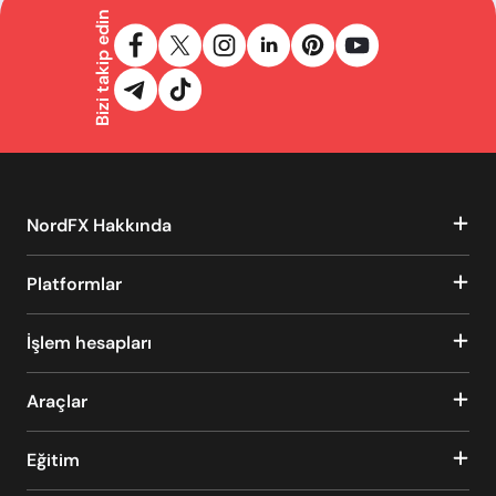
Bizi takip edin
NordFX Hakkında
Platformlar
İşlem hesapları
Araçlar
Eğitim