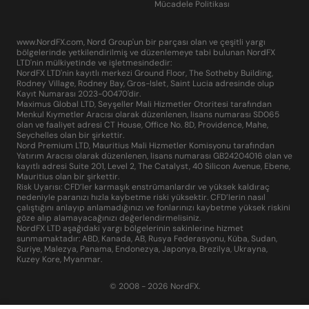
Mücadele Politikası
www.NordFX.com, Nord Group'un bir parçası olan ve çeşitli yargı
bölgelerinde yetkilendirilmiş ve düzenlemeye tabi bulunan NordFX
LTD'nin mülkiyetinde ve işletmesindedir:
NordFX LTD'nin kayıtlı merkezi Ground Floor, The Sotheby Building,
Rodney Village, Rodney Bay, Gros-Islet, Saint Lucia adresinde olup
Kayıt Numarası 2023-00470'dir.
Maximus Global LTD, Seyşeller Mali Hizmetler Otoritesi tarafından
Menkul Kıymetler Aracısı olarak düzenlenen, lisans numarası SD065
olan ve faaliyet adresi CT House, Office No. 8D, Providence, Mahe,
Seychelles olan bir şirkettir.
Nord Premium LTD, Mauritius Mali Hizmetler Komisyonu tarafından
Yatırım Aracısı olarak düzenlenen, lisans numarası GB24204016 olan ve
kayıtlı adresi Suite 201, Level 2, The Catalyst, 40 Silicon Avenue, Ebene,
Mauritius olan bir şirkettir.
Risk Uyarısı: CFD’ler karmaşık enstrümanlardır ve yüksek kaldıraç
nedeniyle paranızı hızla kaybetme riski yüksektir. CFD’lerin nasıl
çalıştığını anlayıp anlamadığınızı ve fonlarınızı kaybetme yüksek riskini
göze alıp alamayacağınızı değerlendirmelisiniz.
NordFX LTD aşağıdaki yargı bölgelerinin sakinlerine hizmet
sunmamaktadır: ABD, Kanada, AB, Rusya Federasyonu, Küba, Sudan,
Suriye, Malezya, Panama, Endonezya, Japonya, Brezilya, Ukrayna,
Kuzey Kore, Myanmar.
© 2008 - 2026 NordFX.