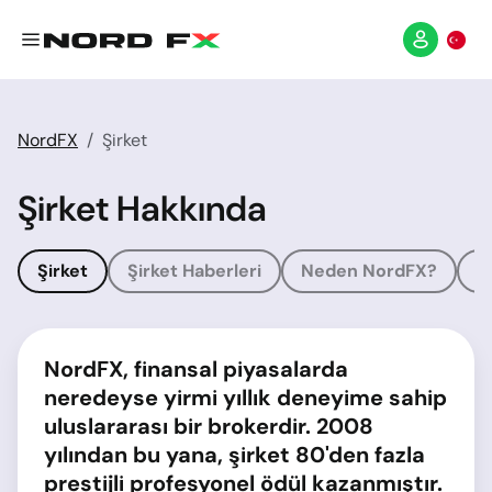
NordFX
Şirket
Şirket Hakkında
Şirket
Şirket Haberleri
Neden NordFX?
Ö
NordFX, finansal piyasalarda
neredeyse yirmi yıllık deneyime sahip
uluslararası bir brokerdir. 2008
yılından bu yana, şirket 80'den fazla
prestijli profesyonel ödül kazanmıştır.