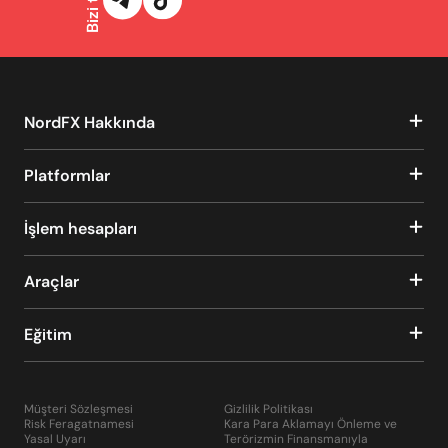
NordFX Hakkında
Platformlar
İşlem hesapları
Araçlar
Eğitim
Müşteri Sözleşmesi
Gizlilik Politikası
Risk Feragatnamesi
Kara Para Aklamayı Önleme ve
Yasal Uyarı
Terörizmin Finansmanıyla