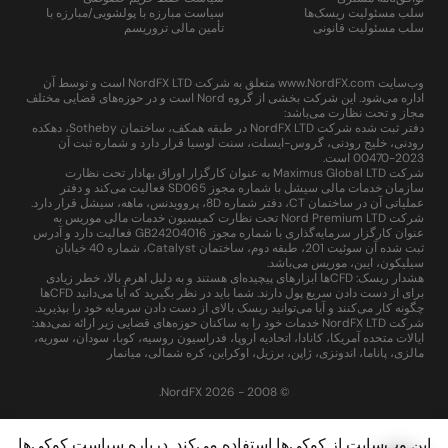
سلب مسئولیت ریسک‌ها
سیاست مبارزه با پولشویی/مبارزه با
سلب مسئولیت قانونی
تأمین مالی تروریسم
وب‌سایت www.NordFX.com متعلق به شرکت NordFX LTD است و توسط آن
اداره می‌شود. این شرکت بخشی از گروه Nord است و در حوزه‌های قضایی مختلف
مجاز و تحت نظارت می‌باشد:
دفتر ثبت شده شرکت NordFX LTD در طبقه همکف، ساختمان Sotheby، دهکده
رودنی، خلیج رودنی، گروس-ایسلت، سنت لوسیا قرار دارد و شماره ثبت آن
2023-00470 است.
شرکت Maximus Global LTD به عنوان کارگزار اوراق بهادار تحت نظارت
سازمان خدمات مالی سیشل با شماره مجوز SD065 فعالیت می‌کند و دفتر
عملیاتی آن در ساختمان CT، دفتر شماره 8D، پروویدنس، ماهه، سیشل قرار دارد.
شرکت Nord Premium LTD تحت نظارت کمیسیون خدمات مالی موریس به
عنوان کارگزار سرمایه‌گذاری با شماره مجوز GB24204016 فعالیت دارد و آدرس
ثبت شده آن سوئیت 201، طبقه دوم، ساختمان Catalyst، شماره 40 خیابان
سیلیکون، ایبن، موریس می‌باشد.
هشدار ریسک: CFDها ابزارهای پیچیده‌ای هستند و به دلیل اهرم بالا، خطر زیادی
برای از دست دادن سریع پول دارند. شما باید در نظر بگیرید که آیا می‌دانید CFDها
چگونه کار می‌کنند و آیا می‌توانید ریسک بالای از دست دادن سرمایه خود را بپذیرید.
شرکت NordFX LTD خدمات خود را به ساکنان حوزه‌های قضایی زیر ارائه نمی‌دهد:
ایالات متحده آمریکا، کانادا، اتحادیه اروپا، فدراسیون روسیه، کوبا، سودان، سوریه،
مالزی، پاناما، اندونزی، ژاپن، برزیل، اوکراین، کره شمالی، میانمار
© 2008 - 2026 NordFX.
این وب‌سایت از کوکی‌ها استفاده می‌کند. درباره
سیاست کوکی‌ها