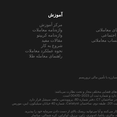
آموزش
مرکز آموزش
ای معاملاتی
واژه‌نامه معاملات
اجتماعی
واژه‌نامه کریپتو
ساب معاملاتی
مقالات مفید
شروع به کار
نحوه عملکرد معاملات
راهنمای معامله طلا
بارزه با تأمین مالی تروریسم
شرکت Nord Premium LTD تحت نظارت کمیسیون خدمات مالی موریس به عنوان کارگزار سرمایه‌گذاری با شماره مجوز GB24204016 فعالیت دارد و آدرس ثبت شده آن سوئیت 201، طبقه دوم، ساختمان Catalyst، شماره 40 خیابان سیلیکون، ایبن، موریس