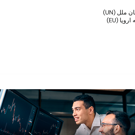
لل (UN)
پا (EU)