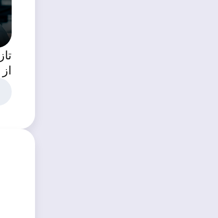
تاز
از 