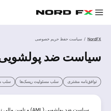
NordFX
سیاست حفظ حریم خصوصی
سیاست ضد پولشویی/ت
توافق‌نامه مشتری
سلب مسئولیت ریسک‌ها
سلب مس
سیاست ضد پولشویی (AML) و تامین مالی تروریستی (CTF) در NordFX