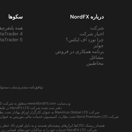
درباره NordFX
سکوها
شرکت
همه پلتفرم‌ه
اخبار شرکت
taTrader 4
چرا نورد اف ایکس؟
taTrader 5
جوایز
برنامه همکاری در فروش
مشاغل
مخاطبین
توافق‌نامه مشتری
سلب مسئولی
وب‌سایت www.NordFX.com متعلق به شرکت NordFX LTD است و توسط آن اداره می‌شود. این شرکت بخشی از گروه Nord است و در حوزه‌های قضایی مختلف مجاز و تحت نظارت می‌باشد:
دفتر ثبت شده شرکت NordFX LTD در طبقه همکف، ساختمان Sotheby، دهکده رودنی، خلیج رودنی، گروس-ایسلت، سنت لوسیا قرار دارد و شماره ثبت آن 2023-00470 است.
شرکت Maximus Global LTD به عنوان کارگزار اوراق بهادار تحت نظارت سازمان خدمات مالی سیشل با شماره مجوز SD065 فعالیت می‌کند و دفتر عملیاتی آن در ساختمان CT، دفتر شماره 8D، پروویدنس، ماهه، سیشل قرار دارد.
هشدار ریسک: CFDها ابزارهای پیچیده‌ای هستند و به دلیل اهرم بالا، خطر زیادی برای از دست دادن سریع پول دارند. شما باید در نظر بگیرید که آیا می‌دانید CFDها چگونه کار می‌کنند و آیا می‌توانید ریسک بالای از دست دادن سرمایه خود را بپذیرید.
شرکت NordFX LTD خدمات خود را به ساکنان حوزه‌های قضایی زیر ارائه نمی‌دهد: ایالات متحده آمریکا، کانادا، اتحادیه اروپا، فدراسیون روسیه، کوبا، سودان، سوریه، مالزی، پاناما، اندونزی، ژاپن، برزیل، اوکراین، کره شمالی، میانمار