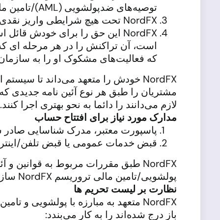
توصیه‌های ضدپولشویی (AML)/تامین مالی تروریسم (CTF)/ گروه ویژه اقدام مالی (FATF) عمل می‌کند.
NordFX تحت هیچ شرایطی واریز نقدی را نمی‌پذیرد و پرداخت نقدی ندارد.
NordFX این حق را برای خودش قا
که فعالیت‌های مشکوک او را به سازما
NordFX خودش را متعهد می‌داند تا سی
مشتریان را طبق هر نوع آئین نامه جدیدی ک
لازم می‌دانند را دائما به نحو بهتری اجرا کنند.
مدارک مورد نیاز برای افتتاح حساب
پاسپورت معتبر، مدرک شناسایی صادر 
قبض خدمات عمومی یا قبض تلفن/اینترنت یا مالیات، صو
پولشویی/تامین مالی تروریسم NordFX سازگار نباشند را برای خودش محفوظ می‌داند.
نظارت بر لیست تحریم ها
باز درج شده‌اند را به کار می‌بندد: