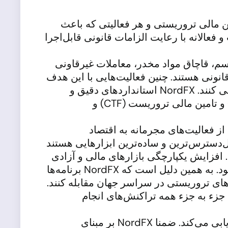
 است که پولشویی، تامین مالی تروریستی و هر فعالیتی که باعث
عالانه با رعایت الزامات قانونی قابل‌اجرا
سم، قاچاق مواد مخدر، معاملات غیرقاونی
نونی هستند. چنین فعالیت‌هایی با این هدف
انجام می‌شوند که نهادهای قانونی و ناظر نتوانند منبع غیرقانونی پول و سایر ارزش‌های مادی را ردیابی کنند. NordFX استانداردهای دقیق و
شفافی دارد که دائما بهبود پیدا می‌کنند تا مطمئن شویم که مقررات قابل اجرای ضدپولشویی (AML) و تامین مالی تروریست (CTF) و
از فعالیت‌های مجرمانه به اقتصاد
‌دسترس‌ترین و ساده‌ترین ابزارهایی هستند
 افزایش یکپارچگی بازارهای مالی و آزادی
حرکت سرمایه‌ها بین این بازارها باعث می‌شود تا نفوذ سرمایه مجرمانه به بازارهای مالی آسان‌تر شود. به همین دلیل است که NordFX برنامه‌ها
‌های تروریستی در سراسر جهان مقابله کنند.
 جزء به جزء همه تراکنش‌های انجام
NordFX تراکنش‌های مشکوک مشتریان و تراکنش‌های اجرا شده در شرایط غیراستاندارد را ردیابی می‌کند. ضمنا NordFX بر مبنای