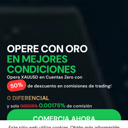
OPERE CON ORO
EN MEJORES
RETIROS
CONDICIONES
AUTOMÁTICOS
24/7
PRECISIÓN
Opera XAUUSD en Cuentas Zero con
50%
2008
de descuento en comisiones de trading!
Ejecución rápida.
0 DIFERENCIAL
Muchos Mercados.
0.00175%
y solo
0.0035%
de comisión
COMERCIA AHORA
Este sitio web utiliza cookies. Obtén más información