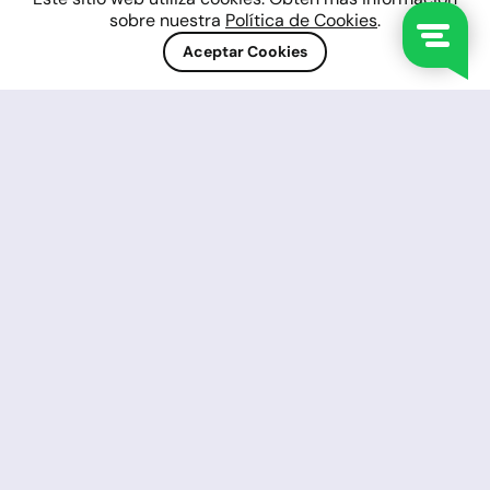
sobre nuestra
Política de Cookies
.
Aceptar Cookies
Monedas
Más de 30 pares, incluyendo las
monedas más populares, como USD,
GBP, EUR, JPY, AUD, NZD y más. Spread
desde 0/0 pips.
Mercancías