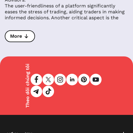
The user-friendliness of a platform significantly
eases the stress of trading, aiding traders in making
informed decisions. Another critical aspect is the
platform's capability to ensure the security and
privacy of transactions.
NordFX provides access to MetaTrader 4 (MT4) and
More
MetaTrader 5 (MT5), the latter adding to the already
comprehensive trading experience provided by MT4.
Both platforms are celebrated for their near-ideal
solutions for online trading, acknowledged by
experts and millions of traders worldwide.
Theo dõi chúng tôi
MT4 is renowned for its extensive technical analysis
capabilities, with numerous built-in indicators and
thousands of custom indicators that can be easily
integrated. It offers exceptional opportunities for
both semi-automatic and fully automatic trading,
through specialised programs known as robot
advisors and by copying the transactions of other
traders.
Adding MT5 to their offerings, NordFX enhances the
trading experience with advanced technical analysis
tools, additional trading instruments, and greater