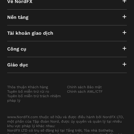
Về NordFX
flexibility in trading strategies and execution modes.
MT5 also supports the creation and testing of
custom algorithmic trading software, much like MT4,
Nền tảng
but with added functionalities and broader access to
financial markets.
Tài khoản giao dịch
Both platforms enable efficient and reliable order
processing, the ability to track multiple open orders,
and the implementation of various trading strategies
Công cụ
simultaneously. They also provide direct access to
the MQL5.community portal, a vast online platform
where traders can access crucial information,
Giáo dục
communicate with peers globally, and use numerous
services designed specifically for MetaTrader users.
Thỏa thuận Khách hàng
Chính sách Bảo mật
Tuyên bố miễn trừ rủi ro
Chính sách AML/CTF
Tuyên bố miễn trừ trách nhiệm
pháp lý
www.NordFX.com thuộc sở hữu và được điều hành bởi NordFX LTD,
một phần của Tập đoàn Nord, được ủy quyền và quản lý tại nhiều
khu vực pháp lý khác nhau:
NordFX LTD có trụ sở đăng ký tại Tầng trệt, Tòa nhà Sotheby,