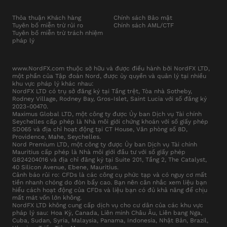
Thỏa thuận Khách hàng
Chính sách Bảo mật
Tuyên bố miễn trừ rủi ro
Chính sách AML/CTF
Tuyên bố miễn trừ trách nhiệm
pháp lý
www.NordFX.com thuộc sở hữu và được điều hành bởi NordFX LTD,
một phần của Tập đoàn Nord, được ủy quyền và quản lý tại nhiều
khu vực pháp lý khác nhau:
NordFX LTD có trụ sở đăng ký tại Tầng trệt, Tòa nhà Sotheby,
Rodney Village, Rodney Bay, Gros-Islet, Saint Lucia với số đăng ký
2023-00470.
Maximus Global LTD, một công ty được Ủy ban Dịch vụ Tài chính
Seychelles cấp phép là Nhà môi giới chứng khoán với số giấy phép
SD065 và địa chỉ hoạt động tại CT House, Văn phòng số 8D,
Providence, Mahe, Seychelles.
Nord Premium LTD, một công ty được Ủy ban Dịch vụ Tài chính
Mauritius cấp phép là Nhà môi giới đầu tư với số giấy phép
GB24204016 và địa chỉ đăng ký tại Suite 201, Tầng 2, The Catalyst,
40 Silicon Avenue, Ebene, Mauritius.
Cảnh báo rủi ro: CFDs là các công cụ phức tạp và có nguy cơ mất
tiền nhanh chóng do đòn bẩy cao. Bạn nên cân nhắc xem liệu bạn
hiểu cách hoạt động của CFDs và liệu bạn có đủ khả năng để chịu
mất mát vốn lớn không.
NordFX LTD không cung cấp dịch vụ cho cư dân của các khu vực
pháp lý sau: Hoa Kỳ, Canada, Liên minh Châu Âu, Liên bang Nga,
Cuba, Sudan, Syria, Malaysia, Panama, Indonesia, Nhật Bản, Brazil,