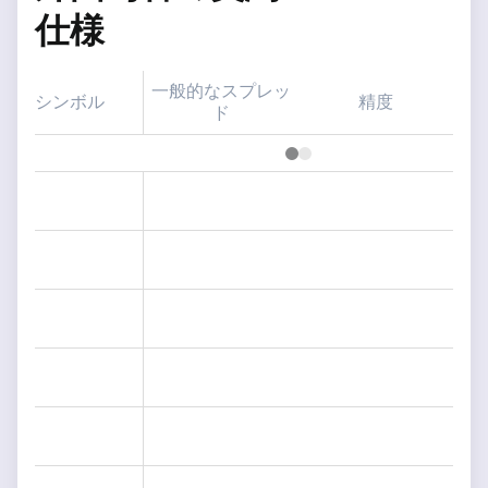
仕様
一般的なスプレッ
シンボル
精度
ス
ド