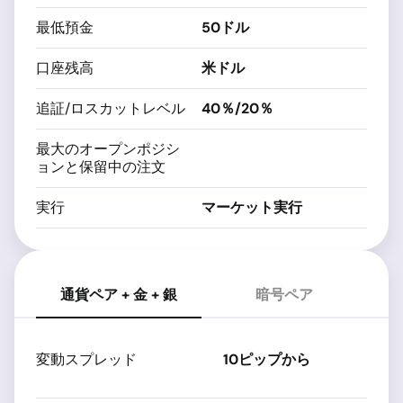
最低預金
50ドル
口座残高
米ドル
追証/ロスカットレベル
40％/20％
最大のオープンポジシ
ョンと保留中の注文
実行
マーケット実行
通貨ペア + 金 + 銀
暗号ペア
変動スプレッド
10ピップから
契
だ