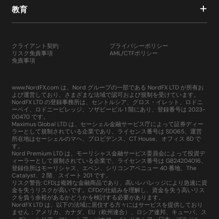
教育
クライアント契約
プライバシーポリシー
リスク免責事項
AML/CTFポリシー
免責事項
www.NordFX.com は、Nord グループの一部である NordFX LTD が所有お
よび運営しており、さまざまな法域で認可および規制を受けています。
NordFX LTD の登録事務所は、セントルシア、グロス・イレット、ロドニ
ーベイ、ロドニービレッジ、ソザビービル 1 階にあり、登録番号は 2023-
00470 です。
Maximus Global LTD は、セーシェル金融サービス庁によって証券ディー
ラーとして規制されている企業であり、ライセンス番号は SD065、運営
所在地はセーシェルのマヘ、プロビデンス、CT House、オフィス 8D で
す。
Nord Premium LTD は、モーリシャス金融サービス委員会によって投資デ
ィーラーとして規制されている企業で、ライセンス番号は GB24204016、
登録住所はモーリシャス、エベン、シリコンアベニュー 40 番地、The
Catalyst、2 階、スイート 201 です。
リスク警告: CFDは複雑な金融商品であり、高いレバレッジにより急速に資
金を失うリスクが高いです。CFDの仕組みを理解し、資金を失う高いリス
クを負う余裕があるかどうかを検討する必要があります。
NordFX LTD は、以下の法域に居住する方々にはサービスを提供しており
ません：アメリカ、カナダ、EU（欧州連合）、ロシア連邦、キューバ、ス