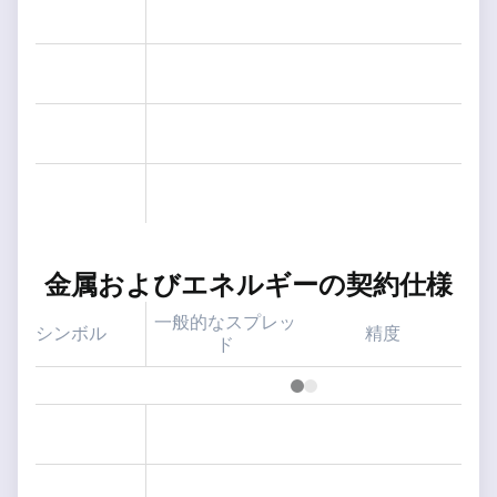
金属およびエネルギーの契約仕様
一般的なスプレッ
シンボル
精度
ス
ド