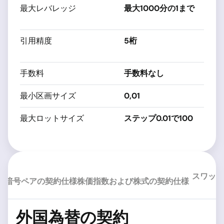
最大レバレッジ
最大1000分の1まで
契
だ
引用精度
5桁
契
だ
手数料
手数料なし
片
最小区画サイズ
0,01
契
最大ロットサイズ
ステップ0.01で100
契
だ
スワップ
様
暗号ペアの契約仕様
株価指数および株式の契約仕様
外国為替の契約