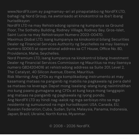
www.NordFX.com ay pagmamay-ari at pinapatakbo ng NordFX LTD,
bahagi ng Nord Group, na awtorisado at kinokontrol sa iba't ibang
hurisdiksyon:
NordFX LTD na may Rehistradong opisina ng kumpanya sa Ground
Floor, The Sotheby Building, Rodney Village, Rodney Bay, Gros-Islet,
Saint Lucia na may Rehistrasyon Numero 2023-00470.
Maximus Global LTD, isang kumpanya na kinokontrol bilang Securities
Dealer ng Financial Services Authority ng Seychelles na may lisensya
numero SD065 at operational address sa CT House, Office No. 8D,
Providence, Mahe, Seychelles.
Nord Premium LTD, isang kumpanya na kinokontrol bilang Investment
Dealer ng Financial Services Commission ng Mauritius na may lisensya
numero GB24204016 at rehistradong address sa Suite 201, Level 2,
The Catalyst, 40 Silicon Avenue, Ebene, Mauritius.
Risk Warning: Ang CFDs ay mga komplikadong instrumento at may
kasamang mataas na panganib ng mabilis na pagkawala ng pera dahil
sa mataas na leverage. Dapat mong isaalang-alang kung naiintindihan
mo kung paano gumagana ang CFDs at kung kaya mong tanggapin
ang mataas na panganib ng pagkawala ng iyong pondo.
Ang NordFX LTD ay hindi nag-aalok ng mga serbisyo nito sa mga
residente ng sumusunod na mga hurisdiksyon: USA, Canada, EU,
Russian Federation, Cuba, Sudan, Syria, Malaysia, Panama, Indonesia,
Japan, Brazil, Ukraine, North Korea, Myanmar.
© 2008 - 2026 NordFX.