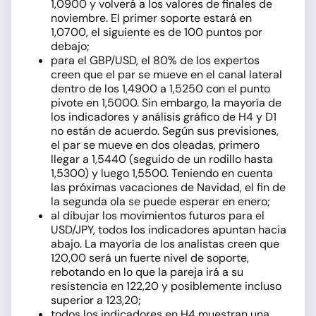
1,0900 y volverá a los valores de finales de
noviembre. El primer soporte estará en
1,0700, el siguiente es de 100 puntos por
debajo;
para el GBP/USD, el 80% de los expertos
creen que el par se mueve en el canal lateral
dentro de los 1,4900 a 1,5250 con el punto
pivote en 1,5000. Sin embargo, la mayoría de
los indicadores y análisis gráfico de H4 y D1
no están de acuerdo. Según sus previsiones,
el par se mueve en dos oleadas, primero
llegar a 1,5440 (seguido de un rodillo hasta
1,5300) y luego 1,5500. Teniendo en cuenta
las próximas vacaciones de Navidad, el fin de
la segunda ola se puede esperar en enero;
al dibujar los movimientos futuros para el
USD/JPY, todos los indicadores apuntan hacia
abajo. La mayoría de los analistas creen que
120,00 será un fuerte nivel de soporte,
rebotando en lo que la pareja irá a su
resistencia en 122,20 y posiblemente incluso
superior a 123,20;
todos los indicadores en H4 muestran una