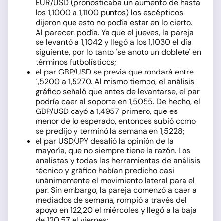
EUR/USD (pronosticaba un aumento de hasta
los 1,1000 a 1,1100 puntos) los escépticos
dijeron que esto no podía estar en lo cierto.
Al parecer, podía. Ya que el jueves, la pareja
se levantó a 1,1042 y llegó a los 1,1030 el día
siguiente, por lo tanto 'se anoto un doblete' en
términos futbolísticos;
el par GBP/USD se previa que rondará entre
1,5200 a 1,5270. Al mismo tiempo, el análisis
gráfico señaló que antes de levantarse, el par
podría caer al soporte en 1,5055. De hecho, el
GBP/USD cayó a 1,4957 primero, que es
menor de lo esperado, entonces subió como
se predijo y terminó la semana en 1,5228;
el par USD/JPY desafió la opinión de la
mayoría, que no siempre tiene la razón. Los
analistas y todas las herramientas de análisis
técnico y gráfico habían predicho casi
unánimemente el movimiento lateral para el
par. Sin embargo, la pareja comenzó a caer a
mediados de semana, rompió a través del
apoyo en 122,20 el miércoles y llegó a la baja
de 120,57 el viernes;