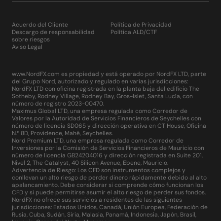
Acuerdo del Cliente
Política de Privacidad
Descargo de responsabilidad
Política ALD/CTF
sobre riesgos
Aviso Legal
www.NordFX.com es propiedad y está operado por NordFX LTD, parte
del Grupo Nord, autorizado y regulado en varias jurisdicciones:
NordFX LTD con oficina registrada en la planta baja del edificio The
Sotheby, Rodney Village, Rodney Bay, Gros-Islet, Santa Lucía, con
número de registro 2023-00470.
Maximus Global LTD, una empresa regulada como Corredor de
Valores por la Autoridad de Servicios Financieros de Seychelles con
número de licencia SD065 y dirección operativa en CT House, Oficina
N.º 8D, Providence, Mahé, Seychelles.
Nord Premium LTD, una empresa regulada como Corredor de
Inversiones por la Comisión de Servicios Financieros de Mauricio con
número de licencia GB24204016 y dirección registrada en Suite 201,
Nivel 2, The Catalyst, 40 Silicon Avenue, Ebene, Mauricio.
Advertencia de Riesgo: Los CFD son instrumentos complejos y
conllevan un alto riesgo de perder dinero rápidamente debido al alto
apalancamiento. Debe considerar si comprende cómo funcionan los
CFD y si puede permitirse asumir el alto riesgo de perder sus fondos.
NordFX no ofrece sus servicios a residentes de las siguientes
jurisdicciones: Estados Unidos, Canadá, Unión Europea, Federación de
Rusia, Cuba, Sudán, Siria, Malasia, Panamá, Indonesia, Japón, Brasil,