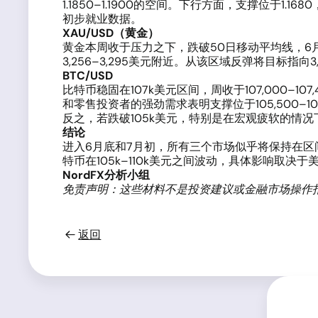
1.1850–1.1900的空间。下行方面，支撑位于1.1
初步就业数据。
XAU/USD（黄金）
黄金本周收于压力之下，跌破50日移动平均线，6月
3,256–3,295美元附近。从该区域反弹将目标指向
BTC/USD
比特币稳固在107k美元区间，周收于107,000
和零售投资者的强劲需求表明支撑位于105,500–1
反之，若跌破105k美元，特别是在宏观疲软的情况
结论
进入6月底和7月初，所有三个市场似乎将保持在区间内波
特币在105k–110k美元之间波动，具体影响取
NordFX分析小组
免责声明：这些材料不是投资建议或金融市场操作
返回