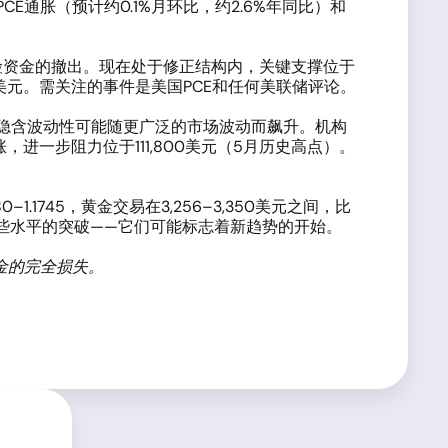
美国PCE通胀（预计约0.1%月环比，约2.6%年同比）和
期避险资金的撤出。现在处于修正结构内，关键支撑位于
,165美元。需关注的事件是美国PCE和任何美联储评论。
，尽管隐含波动性可能随更广泛的市场波动而飙升。机构
涨，进一步阻力位于111,800美元（5月历史高点）。
1745，黄金交易在3,256–3,350美元之间，比
出这些水平的突破——它们可能标志着新趋势的开始。
金的完全损失。