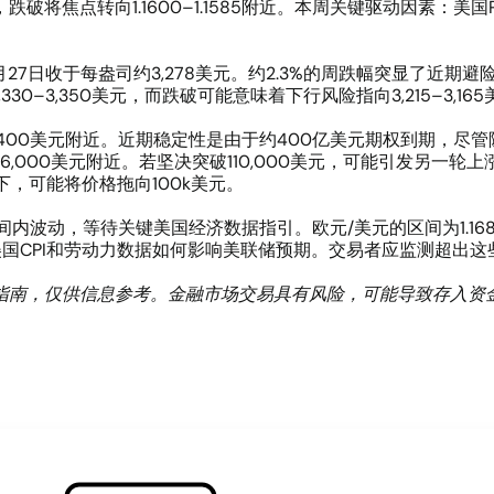
680，跌破将焦点转向1.1600–1.1585附近。本周关键驱动因素：
27日收于每盎司约3,278美元。约2.3%的周跌幅突显了近
3,330–3,350美元，而跌破可能意味着下行风险指向3,215–3
–107,400美元附近。近期稳定性是由于约400亿美元期权到期
06,000美元附近。若坚决突破110,000美元，可能引发另一轮上
下，可能将价格拖向100k美元。
动，等待关键美国经济数据指引。欧元/美元的区间为1.1680–1.
决于美国CPI和劳动力数据如何影响美联储预期。交易者应监测超
指南，仅供信息参考。金融市场交易具有风险，可能导致存入资