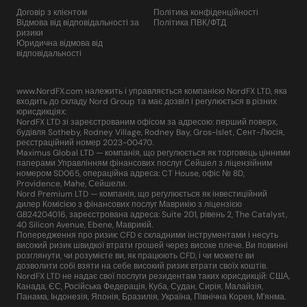
Договір з клієнтом
Політика конфіденційності
Відмова від відповідальності за
Політика ПВК/ФТД
ризики
Юридична відмова від
відповідальності
www.NordFX.com належить і управляється компанією NordFX LTD, яка
входить до складу Nord Group та має дозвіл і регулюється в різних
юрисдикціях:
NordFX LTD зі зареєстрованим офісом за адресою: перший поверх,
будівля Sotheby, Rodney Village, Rodney Bay, Gros-Islet, Сент-Люсія,
реєстраційний номер 2023-00470.
Maximus Global LTD — компанія, що регулюється як торговець цінними
паперами Управлінням фінансових послуг Сейшел з ліцензійним
номером SD065, операційна адреса: CT House, офіс № 8D,
Providence, Mahe, Сейшели.
Nord Premium LTD — компанія, що регулюється як інвестиційний
дилер Комісією з фінансових послуг Маврикію з ліцензією
GB24204016, зареєстрована адреса: Suite 201, рівень 2, The Catalyst,
40 Silicon Avenue, Ebene, Маврикій.
Попередження про ризик: CFD є складними інструментами і несуть
високий ризик швидкої втрати грошей через високе плече. Ви повинні
розглянути, чи розумієте ви, як працюють CFD, і чи можете ви
дозволити собі взяти на себе високий ризик втрати своїх коштів.
NordFX LTD не надає свої послуги резидентам таких юрисдикцій: США,
Канада, ЄС, Російська Федерація, Куба, Судан, Сирія, Малайзія,
Панама, Індонезія, Японія, Бразилія, Україна, Північна Корея, М'янма.