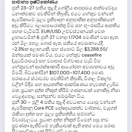
සාමාන්‍ය දෘෂ්ටිකෝණය
ජුනි 23–27 සතිය තුළදී ගෝලීය ආපදාමය ආත්මවේදය
ධනාත්මකව පවතිමින් තිබුණි, එයට හේතුව වන්නේ
ඇමරිකාවේ මූල්‍ය ප්‍රතිපාදන අනුපාතික අනුපාතිකයන්
අඩු කිරීමට බලාපොරොත්තු වීම සහ භූ-රාජ්‍යීය ආතතිය
පහත වැටීමයි. EUR/USD උච්චස්ථානයක් වෙත
ළඟාවෙමින් 6 ජුනි 27 වනදා 1.1704 පමණින් වසා ඇත.
රන් මිල පහළ ගොස් ඇත, සතියේ අවසානයේදී
~2.3%ක අලාභයකි, සහ ස්පොට් මිල $3,288.55/
ඕන්සයක් පමණ විය. එයට හේතුව ceasefire
(යුධවිරාමය) සහ ව්‍යාපාර විශ්වාසය වැඩි වීම
හේතුවෙන් ආරක්ෂාකාරී ආයෝජන අවශ්‍යතාවය අඩු
වීමයි. බිට්කෝයින් $107,000–107,400 පමණ
පරාසයේ ස්ථාවරව පවතිමින් තිබුණි, විශාල විකල්ප
වලින් මිදීම සහ ආයතනික ආකර්ෂණය නැවතත් ලැබීම
මත. ප්‍රධාන දත්ත නිකුත් කිරීම් ගණනාවක් නොතිබූ නිසා
වෙළඳපොළ සන්සුන්ව සම්මුඛීන විය.
ජුනි 30 – ජූලි 4 සතිය තුළදී අවධානය යොමු වන්නේ
ඇමරිකානු Core PCE දෝෂදායකත්ව වාර්තාව, වැදගත්
රැකියා දත්ත සහ මූල්‍ය ප්‍රතිපත්තිය සම්බන්ධ
විචාරවලටය. ප්‍රධාන දත්ත නිකුත් වීමෙන් පසු නව
ප්‍රවණතා ඇතිවීමේ හැකියාවක් ඇති අතර මෙය පරාස
සීමාභාවිතයෙන් පිරිමැස්විය හැක.