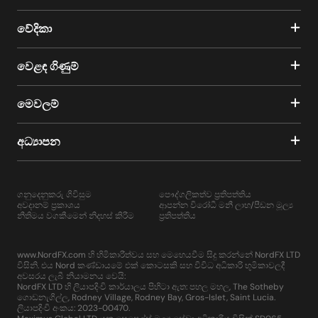
වේදිකා
වෙළඳ ගිණුම්
මෙවලම්
අධ්‍යාපන
ගනුදෙනුකරු ගිවිසුම
පෞද්ගලිකත්ව ප්‍රතිපත්තිය
අවදානම් ප්‍රකාශය
ආපන්න විරෝධී මනී ලාභ/පීඩන මූල්‍ය
නීතිමය වගකීමෙන් නිදහස් කිරීම
ප්‍රතිපත්තිය
www.NordFX.com හි හිමිකාරීත්වය සහ මෙහෙයවීම සිදු කරන්නේ NordFX LTD
විසිනි. එය Nord කණ්ඩායමේ එක් කොටසකි සහ විවිධ අධිකාරි භූමිකාවලදී
අවසරය ලැබී නියාමනය වෙයි:
NordFX LTD හි ලියාපදිංචි කාර්යාලය පිහිටා ඇත: පහල මහල, The Sotheby
ගොඩනැගිල්ල, Rodney Village, Rodney Bay, Gros-Islet, Saint Lucia.
ලියාපදිංචි අංකය: 2023-00470.