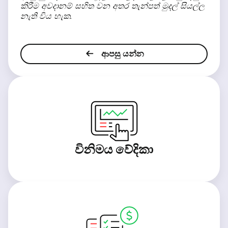
කිරීම අවදානම් සහිත වන අතර තැන්පත් මුදල් සියල්ල
නැති විය හැක.
ආපසු යන්න
විනිමය වේදිකා