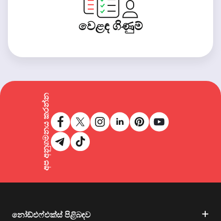
වෙළඳ ගිණුම්
අප අනුගමනය කරන්න
නෝඩ්එෆ්එක්ස් පිළිබඳව