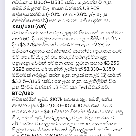
අවධානය 1.1600–1.1585 දක්වා හැරෙන්නට ඇත.
මෙවර වැදගත් චාලකයන් වන්නේ: US PCE
දෝෂදායකත්වය (~0.1% m/m, ~2.6% y/y ලෙස
අපේක්ෂා කෙරේ) සහ ආරම්භක රැකියා දත්ත වේ.
XAU/USD (රන්)
රන් සතිය අවසන් කරනු ලැබුවේ පීඩනයක් යටතේ වන
අතර 50-දින චලිත සාමාන්‍යය පහලට බිඳිමින්, ජුනි 27
දින $3,278/ඕන්සයක් පමණ වසා ඇත. ~2.3% ක
සතිපතා අලාභය ආරක්ෂාකාරී ආයෝජන ප්‍රවාහය අවම
වීම පෙන්වයි. දැන් එය නිවැරදි පටලැවීමක තුළ
ගනුදෙනු වෙමින් පවතින අතර, ප්‍රධාන සහාය $3,256–
3,295 අතරය. මෙතැනින් උස්සීමක් $3,330–3,350
මට්ටමක් අරමුණු කරනු ඇත, නමුත් පහලට බිඳී යාමක්
$3,215–3,165 දක්වා පහළයා හැක. සැලකිලිමත් විය
යුතු සිදුවීම් වන්නේ US PCE සහ Fed විචාර වේ.
BTC/USD
බිට්කෝයින් දැඩිව $107k පරාසය තුළ පවතී, සතිය
අවසන් වූයේ $107,000–107,400 පමණය. මෙම
ස්ථාවරතාවය ~$40 බිලියන විකල්ප ක්‍රියාවලියකට පසු
විය, නමුත් පුළුල් වෙළඳපොළ චලන වලට සමානව
අර්ථකථන චාංචලතාවය ඉහළ යා හැක. ආයතනික සහ
සිල්ලර ආයෝජකයන්ගෙන් දැඩි ඉල්ලුමක් පවතින අතර,
එය $105,500–106,000 මට්ටමේ සහායක් යැයි