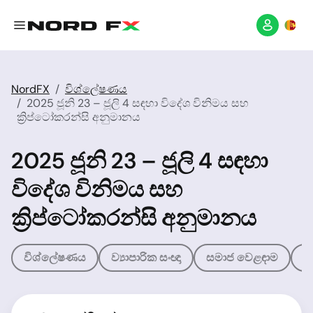
NordFX
විශ්ලේෂණය
2025 ජූනි 23 – ජූලි 4 සඳහා විදේශ විනිමය සහ
ක්‍රිප්ටෝකරන්සි අනුමානය
2025 ජූනි 23 – ජූලි 4 සඳහා
විදේශ විනිමය සහ
ක්‍රිප්ටෝකරන්සි අනුමානය
විශ්ලේෂණය
ව්‍යාපාරික සංඥා
සමාජ වෙළඳාම
ව