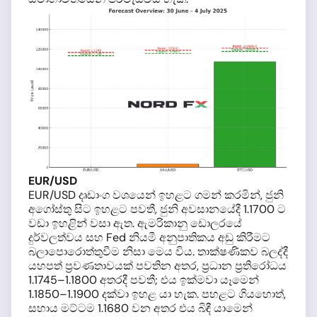
EUR/USD
EUR/USD දෘඩාංග වශයෙන් ඉහළට ගමන් කරමින්, ජුනි
අගෝස්තු සිට ඉහළට පවතී, ජුනි අවසානයේදී 1.1700 ට
වඩා ඉහළින් වසා ඇත. ඇමරිකානු ඩොලරයේ
දුර්වලත්වය සහ Fed නියමී අනුපාතිකය අඩු කිරීමට
බලාපොරොත්තුවීම නිසා මෙය විය. තාක්ෂණිකව බලද්දී
යහපත් ප්‍රවණතාවයක් පවතින අතර, ප්‍රධාන ප්‍රතිරෝධය
1.1745–1.1800 අතරදී පවතී; එය ඉක්මවා යෑමෙන්
1.1850–1.1900 දක්වා ඉහළ යා හැක. පහළට ගියහොත්,
සහාය මට්ටම 1.1680 වන අතර එය බිඳී යාමෙන්