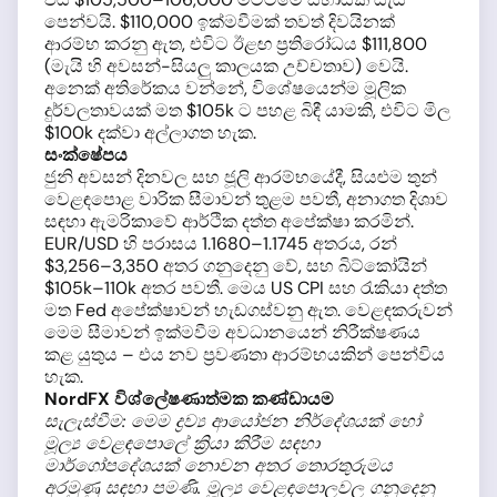
පෙන්වයි. $110,000 ඉක්මවීමක් තවත් දිවයිනක්
ආරම්භ කරනු ඇත, එවිට ඊළඟ ප්‍රතිරෝධය $111,800
(මැයි හි අවසන්-සියලු කාලයක උච්චතාව) වෙයි.
අනෙක් අතිරේකය වන්නේ, විශේෂයෙන්ම මූලික
දුර්වලතාවයක් මත $105k ට පහළ බිඳී යාමකි, එවිට මිල
$100k දක්වා අල්ලාගත හැක.
සංක්ෂේපය
ජුනි අවසන් දිනවල සහ ජූලි ආරම්භයේදී, සියළුම තුන්
වෙළඳපොළ වාරික සීමාවන් තුළම පවතී, අනාගත දිශාව
සඳහා ඇමරිකාවේ ආර්ථික දත්ත අපේක්ෂා කරමින්.
EUR/USD හි පරාසය 1.1680–1.1745 අතරය, රන්
$3,256–3,350 අතර ගනුදෙනු වේ, සහ බිට්කෝයින්
$105k–110k අතර පවතී. මෙය US CPI සහ රැකියා දත්ත
මත Fed අපේක්ෂාවන් හැඩගස්වනු ඇත. වෙළඳකරුවන්
මෙම සීමාවන් ඉක්මවීම අවධානයෙන් නිරීක්ෂණය
කළ යුතුය – එය නව ප්‍රවණතා ආරම්භයකින් පෙන්විය
හැක.
NordFX විශ්ලේෂණාත්මක කණ්ඩායම
සැලැස්වීම: මෙම ද්‍රව්‍ය ආයෝජන නිර්දේශයක් හෝ
මූල්‍ය වෙළඳපොලේ ක්‍රියා කිරීම සඳහා
මාර්ගෝපදේශයක් නොවන අතර තොරතුරුමය
අරමුණු සඳහා පමණි. මූල්‍ය වෙළඳපොලවල ගනුදෙනු