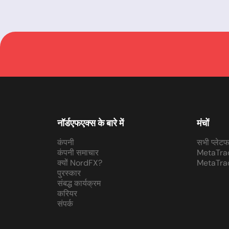
नॉर्डएफएक्स के बारे में
मंचों
कंपनी
सभी प्लेटफा
कंपनी समाचार
MetaTra
क्यों NordFX?
MetaTra
पुरस्कार
संबद्ध कार्यक्रम
करियर
संपर्क