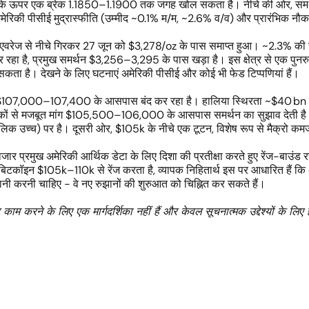
इसके ऊपर एक ब्रेक 1.1850–1.1900 तक जगह खोल सकता है। नीचे की ओर, समर्थ
मेरिकी पीसीई मुद्रास्फीति (उम्मीद ~0.1% म/म, ~2.6% व/व) और प्रारंभिक नौक
िंग एवरेज से नीचे गिरकर 27 जून को $3,278/oz के पास समाप्त हुआ। ~2.3% की स
 रहा है, प्रमुख समर्थन $3,256–3,295 के पास खड़ा है। इस क्षेत्र से एक पु
ा है। देखने के लिए घटनाएं अमेरिकी पीसीई और कोई भी फेड टिप्पणियां हैं।
को $107,000–107,400 के आसपास बंद कर रहा है। हालिया स्थिरता ~$40 bn विकल्
शकों से मजबूत मांग $105,500–106,000 के आसपास समर्थन का सुझाव देती ह
ालिक उच्च) पर है। दूसरी ओर, $105k के नीचे एक टूटन, विशेष रूप से मैक्रो
बाजार प्रमुख अमेरिकी आर्थिक डेटा के लिए दिशा की प्रतीक्षा करते हुए रेंज-बाउ
िटकॉइन $105k–110k से रेंज करता है, व्यापक निहितार्थ इस पर आधारित हैं कि 
गरानी करनी चाहिए - वे नए रुझानों की शुरुआत को चिह्नित कर सकते हैं।
काम करने के लिए एक मार्गदर्शिका नहीं हैं और केवल सूचनात्मक उद्देश्यों के लिए