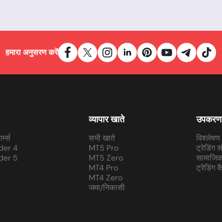
हमारा अनुसरण करें
व्यापार खाते
उपकरण
र्म्स
सभी खाते
विश्लेषण
der 4
MT5 Pro
ट्रेडिंग 
der 5
MT5 Zero
सामाजिक 
MT4 Pro
ट्रेडिंग 
MT4 Zero
जमा/निकासी