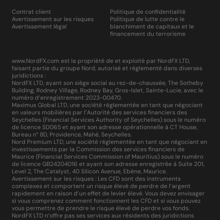
Contrat client
Politique de confidentialité
Avertissement sur les risques
Politique de lutte contre le
Avertissement légal
blanchiment de capitaux et le
financement du terrorisme
www.NordFX.com est la propriété de et exploité par NordFX LTD,
faisant partie du groupe Nord, autorisé et réglementé dans diverses
juridictions :
NordFX LTD, ayant son siège social au rez-de-chaussée, The Sotheby
Building, Rodney Village, Rodney Bay, Gros-Islet, Sainte-Lucie, avec le
numéro d’enregistrement 2023-00470.
Maximus Global LTD, une société réglementée en tant que négociant
en valeurs mobilières par l’Autorité des services financiers des
Seychelles (Financial Services Authority of Seychelles) sous le numéro
de licence SD065 et ayant son adresse opérationnelle à CT House,
Bureau n° 8D, Providence, Mahé, Seychelles.
Nord Premium LTD, une société réglementée en tant que négociant en
investissements par la Commission des services financiers de
Maurice (Financial Services Commission of Mauritius) sous le numéro
de licence GB24204016 et ayant son adresse enregistrée à Suite 201,
Level 2, The Catalyst, 40 Silicon Avenue, Ebène, Maurice.
Avertissement sur les risques : Les CFD sont des instruments
complexes et comportent un risque élevé de perdre de l’argent
rapidement en raison d’un effet de levier élevé. Vous devez envisager
si vous comprenez comment fonctionnent les CFD et si vous pouvez
vous permettre de prendre le risque élevé de perdre vos fonds.
NordFX LTD n’offre pas ses services aux résidents des juridictions