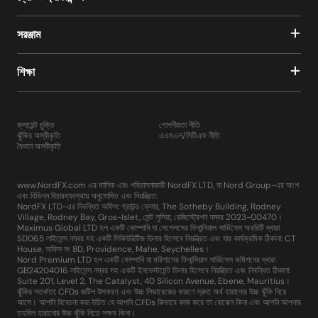
সরঞ্জাম
শিক্ষা
ক্লায়েন্ট চুক্তি
গোপনীয়তা নীতি
ঝুঁকির অস্বীকৃতি
এএমএল/সিটিএফ নীতি
বৈধতা অস্বীকৃতি
www.NordFX.com এর মালিক এবং পরিচালনাকারী NordFX LTD, যা Nord Group-এর অংশ
এবং বিভিন্ন বিচারব্যবস্থায় অনুমোদিত এবং নিয়ন্ত্রিত:
NordFX LTD-এর নিবন্ধিত অফিস: গ্রাউন্ড ফ্লোর, The Sotheby Building, Rodney
Village, Rodney Bay, Gros-Islet, সেন্ট লুসিয়া, রেজিস্ট্রেশন নম্বর 2023-00470।
Maximus Global LTD হল একটি কোম্পানি যা সেশেলসের ফিনান্সিয়াল সার্ভিসেস অথরিটি দ্বারা
SD065 লাইসেন্স নম্বর সহ একটি সিকিউরিটিজ ডিলার হিসেবে নিয়ন্ত্রিত এবং যার কার্যক্রমিক ঠিকানা: CT
House, অফিস নং 8D, Providence, Mahe, Seychelles।
Nord Premium LTD হল একটি কোম্পানি যা মরিশাসের ফিনান্সিয়াল সার্ভিসেস কমিশনের দ্বারা
GB24204016 লাইসেন্স নম্বর সহ একটি ইনভেস্টমেন্ট ডিলার হিসেবে নিয়ন্ত্রিত এবং নিবন্ধিত ঠিকানা:
Suite 201, Level 2, The Catalyst, 40 Silicon Avenue, Ebene, Mauritius।
ঝুঁকির সতর্কতা: CFDs জটিল উপকরণ এবং উচ্চ লিভারেজের কারণে দ্রুত অর্থ হারানোর উচ্চ ঝুঁকি নিয়ে
আসে। আপনি বিবেচনা করা উচিত যে আপনি CFDs কিভাবে কাজ করে তা বোঝেন কিনা এবং আপনি আপনার
তহবিল হারানোর উচ্চ ঝুঁকি নিতে সক্ষম কিনা।