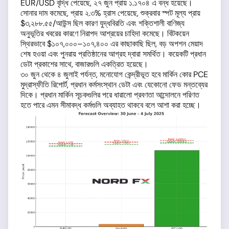
EUR/USD বৃদ্ধি পেয়েছে, ২৭ জুন প্রায় ১.১৭০৪ এ বন্ধ হয়েছে।
সোনার দাম কমেছে, প্রায় ২.৩% হ্রাস পেয়েছে, শুক্রবার স্পট মূল্য প্রায়
$৩,২৮৮.৫৫/আউন্স ছিল কারণ যুদ্ধবিরতি এবং শক্তিশালী বাণিজ্য
অনুভূতির খবরের কারণে নিরাপদ আশ্রয়ের চাহিদা কমেছে। বিটকয়েন
স্থিরভাবে $১০৭,০০০–১০৭,৪০০ এর কাছাকাছি ছিল, বড় অপশন মেয়াদ
শেষ হওয়া এবং পুনরায় প্রতিষ্ঠানের আগ্রহ দ্বারা সমর্থিত। কয়েকটি প্রধান
ডেটা প্রকাশের সাথে, বাজারগুলি একত্রিত হয়েছে।
৩০ জুন থেকে ৪ জুলাই পর্যন্ত, মনোযোগ কেন্দ্রীভূত হবে মার্কিন কোর PCE
মুদ্রাস্ফীতি রিপোর্ট, প্রধান কর্মসংস্থান ডেটা এবং যেকোনো ফেড মন্তব্যের
দিকে। প্রধান মার্কিন সূচকগুলির পরে ধারালো প্রবণতা আন্দোলনে পরিণত
হতে পারে এমন সীমাবদ্ধ কর্মগুলি অব্যাহত থাকবে বলে আশা করা হচ্ছে।