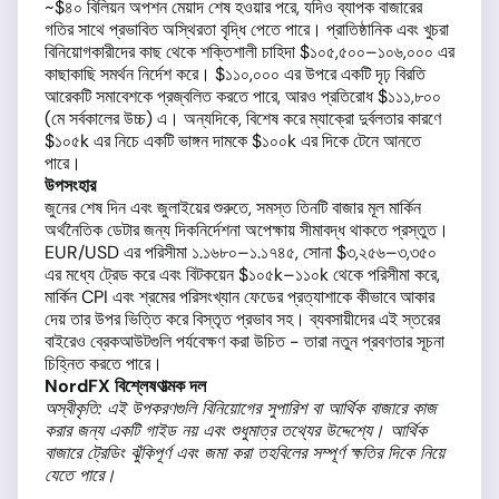
~$৪০ বিলিয়ন অপশন মেয়াদ শেষ হওয়ার পরে, যদিও ব্যাপক বাজারের
গতির সাথে প্রভাবিত অস্থিরতা বৃদ্ধি পেতে পারে। প্রাতিষ্ঠানিক এবং খুচরা
বিনিয়োগকারীদের কাছ থেকে শক্তিশালী চাহিদা $১০৫,৫০০–১০৬,০০০ এর
কাছাকাছি সমর্থন নির্দেশ করে। $১১০,০০০ এর উপরে একটি দৃঢ় বিরতি
আরেকটি সমাবেশকে প্রজ্বলিত করতে পারে, আরও প্রতিরোধ $১১১,৮০০
(মে সর্বকালের উচ্চ) এ। অন্যদিকে, বিশেষ করে ম্যাক্রো দুর্বলতার কারণে
$১০৫k এর নিচে একটি ভাঙ্গন দামকে $১০০k এর দিকে টেনে আনতে
পারে।
উপসংহার
জুনের শেষ দিন এবং জুলাইয়ের শুরুতে, সমস্ত তিনটি বাজার মূল মার্কিন
অর্থনৈতিক ডেটার জন্য দিকনির্দেশনা অপেক্ষায় সীমাবদ্ধ থাকতে প্রস্তুত।
EUR/USD এর পরিসীমা ১.১৬৮০–১.১৭৪৫, সোনা $৩,২৫৬–৩,৩৫০
এর মধ্যে ট্রেড করে এবং বিটকয়েন $১০৫k–১১০k থেকে পরিসীমা করে,
মার্কিন CPI এবং শ্রমের পরিসংখ্যান ফেডের প্রত্যাশাকে কীভাবে আকার
দেয় তার উপর ভিত্তি করে বিস্তৃত প্রভাব সহ। ব্যবসায়ীদের এই স্তরের
বাইরেও ব্রেকআউটগুলি পর্যবেক্ষণ করা উচিত - তারা নতুন প্রবণতার সূচনা
চিহ্নিত করতে পারে।
NordFX বিশ্লেষণাত্মক দল
অস্বীকৃতি: এই উপকরণগুলি বিনিয়োগের সুপারিশ বা আর্থিক বাজারে কাজ
করার জন্য একটি গাইড নয় এবং শুধুমাত্র তথ্যের উদ্দেশ্যে। আর্থিক
বাজারে ট্রেডিং ঝুঁকিপূর্ণ এবং জমা করা তহবিলের সম্পূর্ণ ক্ষতির দিকে নিয়ে
যেতে পারে।