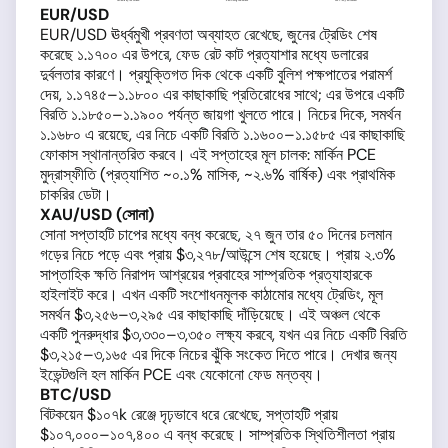
EUR/USD
EUR/USD ঊর্ধ্বমুখী প্রবণতা অব্যাহত রেখেছে, জুনের ট্রেডিং শেষ
করেছে ১.১৭০০ এর উপরে, ফেড রেট কাট প্রত্যাশার মধ্যে ডলারের
দুর্বলতার কারণে। প্রযুক্তিগত দিক থেকে একটি বুলিশ পক্ষপাতের পরামর্শ
দেয়, ১.১৭৪৫–১.১৮০০ এর কাছাকাছি প্রতিরোধের সাথে; এর উপরে একটি
বিরতি ১.১৮৫০–১.১৯০০ পর্যন্ত জায়গা খুলতে পারে। নিচের দিকে, সমর্থন
১.১৬৮০ এ রয়েছে, এর নিচে একটি বিরতি ১.১৬০০–১.১৫৮৫ এর কাছাকাছি
ফোকাস স্থানান্তরিত করবে। এই সপ্তাহের মূল চালক: মার্কিন PCE
মুদ্রাস্ফীতি (প্রত্যাশিত ~০.১% মাসিক, ~২.৬% বার্ষিক) এবং প্রাথমিক
চাকরির ডেটা।
XAU/USD (সোনা)
সোনা সপ্তাহটি চাপের মধ্যে বন্ধ করেছে, ২৭ জুন তার ৫০ দিনের চলমান
গড়ের নিচে পড়ে এবং প্রায় $৩,২৭৮/আউন্সে শেষ হয়েছে। প্রায় ২.৩%
সাপ্তাহিক ক্ষতি নিরাপদ আশ্রয়ের প্রবাহের সাম্প্রতিক প্রত্যাহারকে
হাইলাইট করে। এখন একটি সংশোধনমূলক কাঠামোর মধ্যে ট্রেডিং, মূল
সমর্থন $৩,২৫৬–৩,২৯৫ এর কাছাকাছি দাঁড়িয়েছে। এই অঞ্চল থেকে
একটি পুনরুদ্ধার $৩,৩৩০–৩,৩৫০ লক্ষ্য করবে, যখন এর নিচে একটি বিরতি
$৩,২১৫–৩,১৬৫ এর দিকে নিচের ঝুঁকি সংকেত দিতে পারে। দেখার জন্য
ইভেন্টগুলি হল মার্কিন PCE এবং যেকোনো ফেড মন্তব্য।
BTC/USD
বিটকয়েন $১০৭k রেঞ্জে দৃঢ়ভাবে ধরে রেখেছে, সপ্তাহটি প্রায়
$১০৭,০০০–১০৭,৪০০ এ বন্ধ করেছে। সাম্প্রতিক স্থিতিশীলতা প্রায়